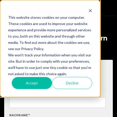
This website stores cookies on your computer.
These cookies are used to improve your website
ADA SHIFT
experience and provide more personalized services
to you, both on this website and through other
OnePager zu ada Shift anfordern
media. To find out more about the cookies we use,
Wir melden uns, so schnell wie möglich bei dir.
see our Privacy Policy.
We won't track your information when you visit our
site. But in order to comply with your preferences,
we'll have to use just one tiny cookie so that you're
ANREDE
not asked to make this choice again.
Frau
Herr
Accept
Decline
VORNAME
*
NACHNAME
*